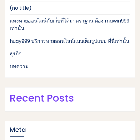
(no title)
แทงหวยออนไลน์กับเว็บที่ได้มาตราฐาน ต้อง mawin999
เท่านั้น
huay999 บริการหวยออนไลน์แบบเต็มรูปแบบ ที่นี่เท่านั้น
ธุรกิจ
บทความ
Recent Posts
Meta