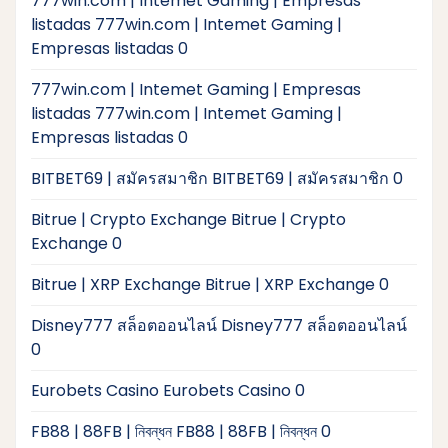
777win.com | Intemet Gaming | Empresas
listadas
777win.com | Intemet Gaming |
Empresas listadas 0
777win.com | Intemet Gaming | Empresas
listadas
777win.com | Intemet Gaming |
Empresas listadas 0
BITBET69 | สมัครสมาชิก
BITBET69 | สมัครสมาชิก 0
Bitrue | Crypto Exchange
Bitrue | Crypto
Exchange 0
Bitrue | XRP Exchange
Bitrue | XRP Exchange 0
Disney777 สล็อตออนไลน์
Disney777 สล็อตออนไลน์
0
Eurobets Casino
Eurobets Casino 0
FB88 | 88FB | নিবন্ধন
FB88 | 88FB | নিবন্ধন 0