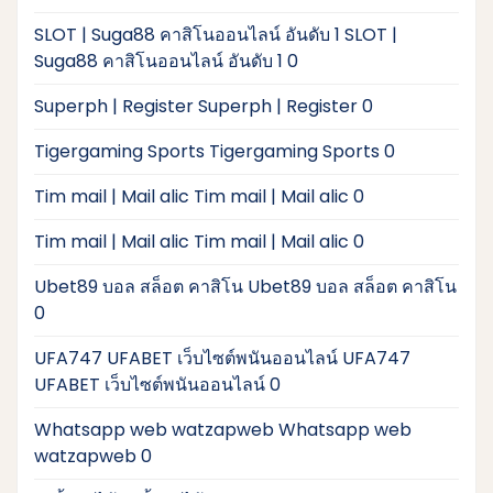
SLOT | Suga88 คาสิโนออนไลน์ อันดับ 1
SLOT |
Suga88 คาสิโนออนไลน์ อันดับ 1 0
Superph | Register
Superph | Register 0
Tigergaming Sports
Tigergaming Sports 0
Tim mail | Mail alic
Tim mail | Mail alic 0
Tim mail | Mail alic
Tim mail | Mail alic 0
Ubet89 บอล สล็อต คาสิโน
Ubet89 บอล สล็อต คาสิโน
0
UFA747 UFABET เว็บไซต์พนันออนไลน์
UFA747
UFABET เว็บไซต์พนันออนไลน์ 0
Whatsapp web watzapweb
Whatsapp web
watzapweb 0