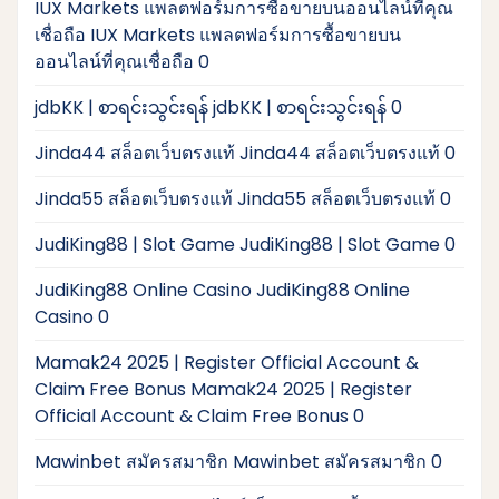
IUX Markets แพลตฟอร์มการซื้อขายบนออนไลน์ที่คุณ
เชื่อถือ
IUX Markets แพลตฟอร์มการซื้อขายบน
ออนไลน์ที่คุณเชื่อถือ 0
jdbKK | စာရင်းသွင်းရန်
jdbKK | စာရင်းသွင်းရန် 0
Jinda44 สล็อตเว็บตรงแท้
Jinda44 สล็อตเว็บตรงแท้ 0
Jinda55 สล็อตเว็บตรงแท้
Jinda55 สล็อตเว็บตรงแท้ 0
JudiKing88 | Slot Game
JudiKing88 | Slot Game 0
JudiKing88 Online Casino
JudiKing88 Online
Casino 0
Mamak24 2025 | Register Official Account &
Claim Free Bonus
Mamak24 2025 | Register
Official Account & Claim Free Bonus 0
Mawinbet สมัครสมาชิก
Mawinbet สมัครสมาชิก 0