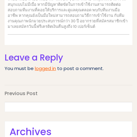
สนุกแบบไม่มีเบื่อ หากมีปัญหาติดขัดในการเข้าใช้งานสามารถติดต่อ
สอบถามทีมงานที่คอยให้บริการและดูแลคุณตลอด พบกับทีมงานมือ
อาชีพ หากคุณยังเป็นมือใหม่สามารถสอบถามวิธีการเข้าใช้งาน กับทีม
งานคุณภาพนักมวยประสบการณ์กว่า 30 ปี อยากรวยที่สมัครสมาชิกเข้า
มาเลยสมัครวันนี้ฟรีเครดิตเงินคืนสูงถึง 10 เปอร์เซ็นต์
Leave a Reply
You must be
logged in
to post a comment.
Post
Previous
Previous Post
Post
navigation
Archives