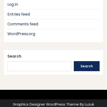
Log in
Entries feed
Comments feed
WordPress.org
Search
Search
Graphics Designer WordPress Theme By Luzuk