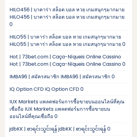
HILO456 | บาคาร่า สล็อต บอล หวย เกมสนุกๆมากมาย
HILO456 | บาคาร่า สล็อต บอล หวย เกมสนุกๆมากมาย
0
HILO55 | บาคาร่า สล็อต บอล หวย เกมสนุกๆมากมาย
HILO55 | บาคาร่า สล็อต บอล หวย เกมสนุกๆมากมาย 0
Hot | 73bet.com | Caça-Níqueis Online Cassino
Hot | 73bet.com | Caça-Níqueis Online Cassino 0
IMBA96 | สมัครสมาชิก
IMBA96 | สมัครสมาชิก 0
IQ Option CFD
IQ Option CFD 0
IUX Markets แพลตฟอร์มการซื้อขายบนออนไลน์ที่คุณ
เชื่อถือ
IUX Markets แพลตฟอร์มการซื้อขายบน
ออนไลน์ที่คุณเชื่อถือ 0
jdbKK | စာရင်းသွင်းရန်
jdbKK | စာရင်းသွင်းရန် 0