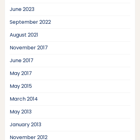
June 2023
September 2022
August 2021
November 2017
June 2017
May 2017
May 2015
March 2014
May 2013
January 2013
November 2012