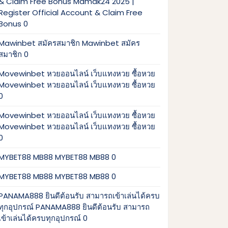
& Claim Free Bonus
Mamak24 2025 |
Register Official Account & Claim Free
Bonus 0
Mawinbet สมัครสมาชิก
Mawinbet สมัคร
สมาชิก 0
Movewinbet หวยออนไลน์ เว็บแทงหวย ซื้อหวย
Movewinbet หวยออนไลน์ เว็บแทงหวย ซื้อหวย
0
Movewinbet หวยออนไลน์ เว็บแทงหวย ซื้อหวย
Movewinbet หวยออนไลน์ เว็บแทงหวย ซื้อหวย
0
MYBET88 MB88
MYBET88 MB88 0
MYBET88 MB88
MYBET88 MB88 0
PANAMA888 ยินดีต้อนรับ สามารถเข้าเล่นได้ครบ
ทุกอุปกรณ์
PANAMA888 ยินดีต้อนรับ สามารถ
เข้าเล่นได้ครบทุกอุปกรณ์ 0