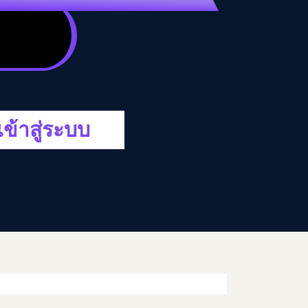
ข้าสู่ระบบ