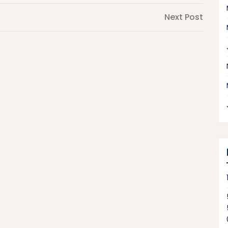
Next
Next Post
Post