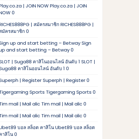
Play.co.za | JOIN NOW
Play.co.za | JOIN
NOW 0
RICHES888PG | สมัครสมาชิก
RICHES888PG |
สมัครสมาชิก 0
Sign up and start betting – Betway
Sign
up and start betting – Betway 0
SLOT | Suga88 คาสิโนออนไลน์ อันดับ 1
SLOT |
Suga88 คาสิโนออนไลน์ อันดับ 1 0
Superph | Register
Superph | Register 0
Tigergaming Sports
Tigergaming Sports 0
Tim mail | Mail alic
Tim mail | Mail alic 0
Tim mail | Mail alic
Tim mail | Mail alic 0
Ubet89 บอล สล็อต คาสิโน
Ubet89 บอล สล็อต
คาสิโน 0