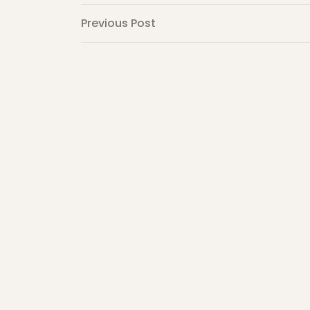
Post
Previous
Previous Post
Post
navigation