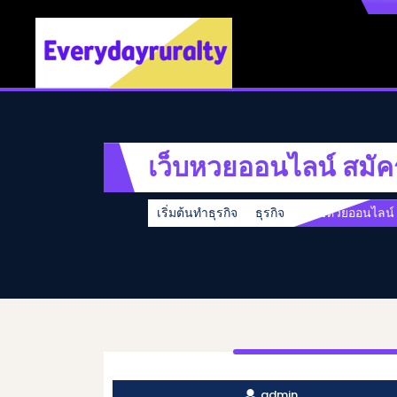
Skip
to
content
เว็บหวยออนไลน์ สมัคร
เริ่มต้นทำธุรกิจ
ธุรกิจ
เว็บหวยออนไลน์ 
admin